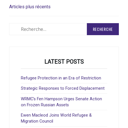
NAVIGATION
Articles plus récents
DES
ARTICLES
Rechercher
:
LATEST POSTS
Refugee Protection in an Era of Restriction
Strategic Responses to Forced Displacement
WRMC’s Fen Hampson Urges Senate Action
on Frozen Russian Assets
Ewen Macleod Joins World Refugee &
Migration Council