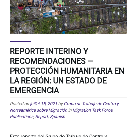
REPORTE INTERINO Y
RECOMENDACIONES —
PROTECCIÓN HUMANITARIA EN
LA REGIÓN: UN ESTADO DE
EMERGENCIA
Posted on
juillet 15, 2021
by
Grupo de Trabajo de Centro y
Norteamérica sobre Migración
in
Migration Task Force
,
Publications
,
Report
,
Spanish
Este reporte del Grupo de Trabajo de Centro y