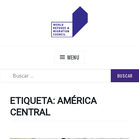
Skip
to
content
WORLD REFUGEE AND MIGRATION COUNCIL
Actions to Transform the Global Refugee and Migration
Systems
MENU
BUSCAR:
SEARCH
ETIQUETA:
AMÉRICA
CENTRAL