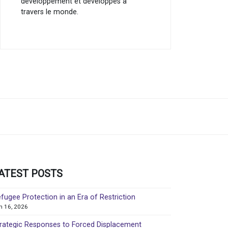
développement et développés à
travers le monde.
ATEST POSTS
fugee Protection in an Era of Restriction
in 16, 2026
rategic Responses to Forced Displacement