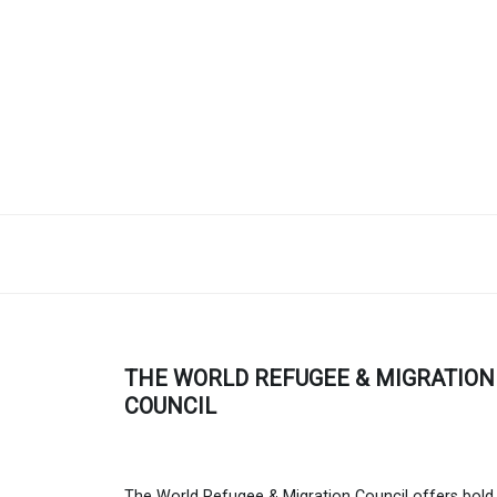
THE WORLD REFUGEE & MIGRATION
COUNCIL
The World Refugee & Migration Council offers bold