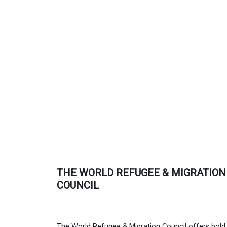
THE WORLD REFUGEE & MIGRATION
COUNCIL
The World Refugee & Migration Council offers bold