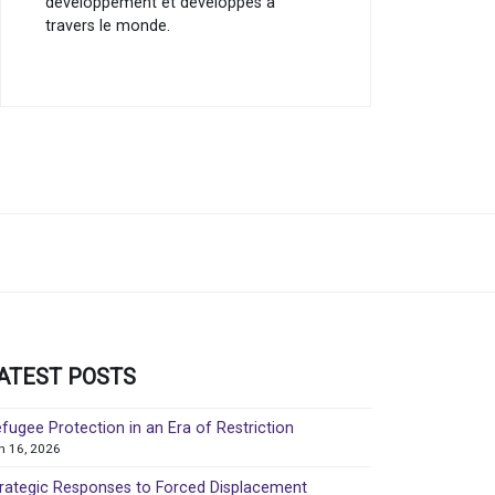
développement et développés à
travers le monde.
ATEST POSTS
fugee Protection in an Era of Restriction
in 16, 2026
rategic Responses to Forced Displacement