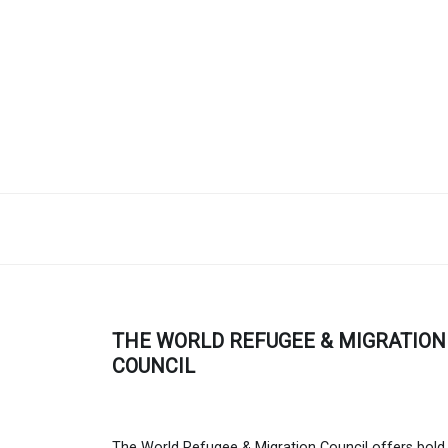
THE WORLD REFUGEE & MIGRATION
COUNCIL
The World Refugee & Migration Council offers bold