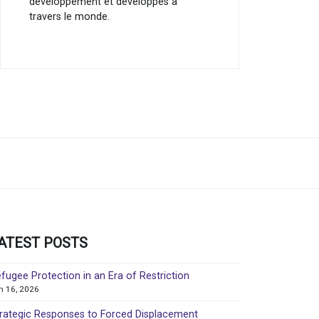
développement et développés à
travers le monde.
ATEST POSTS
fugee Protection in an Era of Restriction
in 16, 2026
rategic Responses to Forced Displacement