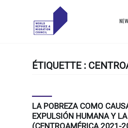
Skip
to
content
NEW
WORLD
Actions to Transform
the Global Refugee
REFUGEE
and Migration
Systems
ÉTIQUETTE :
CENTRO
AND
MIGRATION
COUNCIL
LA POBREZA COMO CAUSA
EXPULSIÓN HUMANA Y LA
(CENTROAMÉRICA 2021-2