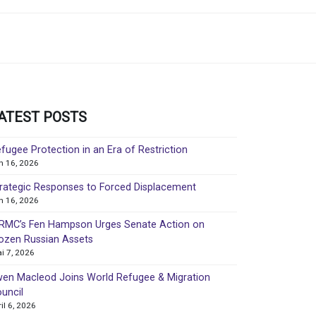
ATEST POSTS
fugee Protection in an Era of Restriction
in 16, 2026
rategic Responses to Forced Displacement
in 16, 2026
MC’s Fen Hampson Urges Senate Action on
ozen Russian Assets
i 7, 2026
en Macleod Joins World Refugee & Migration
uncil
ril 6, 2026