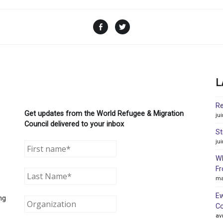
Facebook
Twitter
L
Re
Get updates from the World Refugee & Migration
ju
Council delivered to your inbox
St
ju
WR
Fr
ma
Ew
ng
Co
av