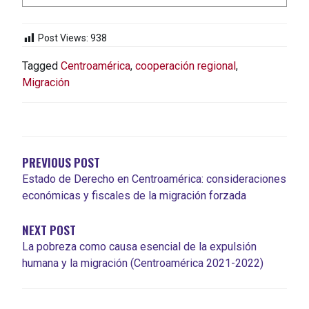
Post Views:
938
Tagged
Centroamérica
,
cooperación regional
,
Migración
NAVIGATION
DE
L'ARTICLE
PREVIOUS POST
Estado de Derecho en Centroamérica: consideraciones
económicas y fiscales de la migración forzada
NEXT POST
La pobreza como causa esencial de la expulsión
humana y la migración (Centroamérica 2021-2022)