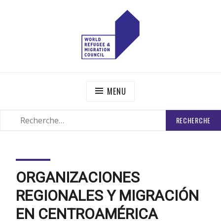
Skip
to
content
WORLD REFUGEE AND MIGRATION COUNCIL
Actions to Transform the Global Refugee and Migration
Systems
MENU
RECHERCHER
SEARCH
:
ORGANIZACIONES
REGIONALES Y MIGRACIÓN
EN CENTROAMÉRICA