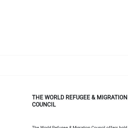
THE WORLD REFUGEE & MIGRATION
COUNCIL
The World Refugee & Migration Council offers bold