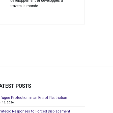
développement et développés à
travers le monde.
ATEST POSTS
fugee Protection in an Era of Restriction
in 16, 2026
rategic Responses to Forced Displacement