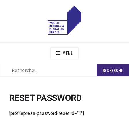
Skip
to
content
WORLD REFUGEE AND MIGRATION COUNCIL
Actions to Transform the Global Refugee and Migration
Systems
MENU
RECHERCHER
SEARCH
:
RESET PASSWORD
[profilepress-password-reset id=”1″]