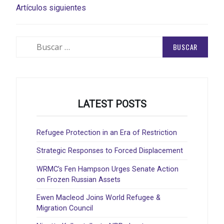
NAVEGACIÓN
Artículos siguientes
DE
ENTRADAS
Buscar:
LATEST POSTS
Refugee Protection in an Era of Restriction
Strategic Responses to Forced Displacement
WRMC’s Fen Hampson Urges Senate Action
on Frozen Russian Assets
Ewen Macleod Joins World Refugee &
Migration Council