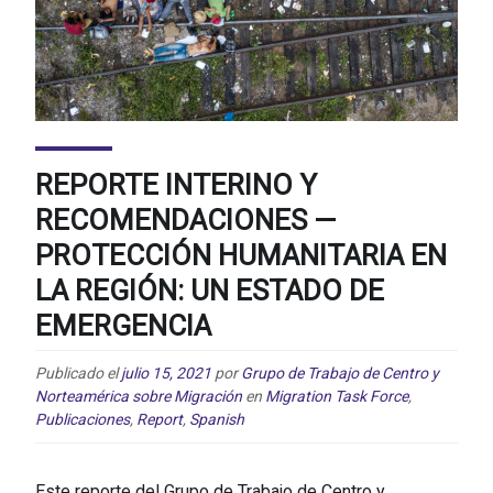
REPORTE INTERINO Y
RECOMENDACIONES —
PROTECCIÓN HUMANITARIA EN
LA REGIÓN: UN ESTADO DE
EMERGENCIA
Publicado el
julio 15, 2021
por
Grupo de Trabajo de Centro y
Norteamérica sobre Migración
en
Migration Task Force
,
Publicaciones
,
Report
,
Spanish
Este reporte del Grupo de Trabajo de Centro y