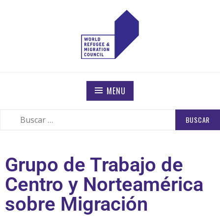
WORLD REFUGEE AND MIGRATION COUNCIL
Actions to Transform the Global Refugee and Migration
Systems
MENU
Grupo de Trabajo de
Centro y Norteamérica
sobre Migración