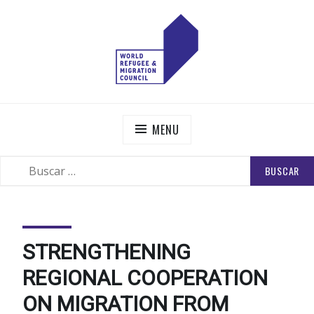
Skip
to
content
WORLD REFUGEE AND MIGRATION COUNCIL
Actions to Transform the Global Refugee and Migration
Systems
MENU
BUSCAR:
SEARCH
STRENGTHENING
REGIONAL COOPERATION
ON MIGRATION FROM