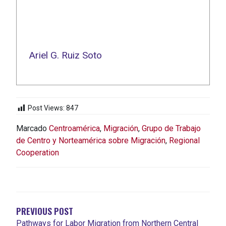
Ariel G. Ruiz Soto
Post Views:
847
Marcado
Centroamérica
,
Migración
,
Grupo de Trabajo
de Centro y Norteamérica sobre Migración
,
Regional
Cooperation
NAVEGACIÓN
DE
ENTRADAS
PREVIOUS POST
Pathways for Labor Migration from Northern Central