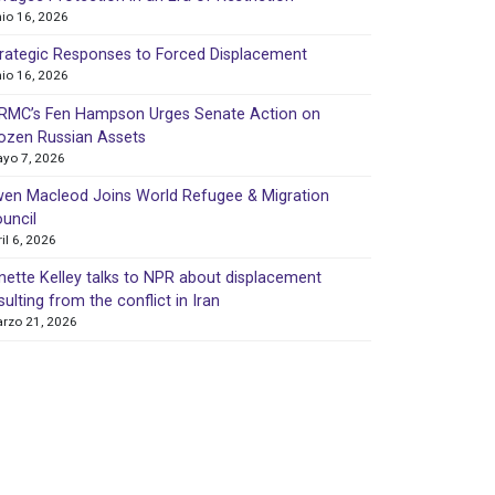
nio 16, 2026
rategic Responses to Forced Displacement
nio 16, 2026
MC’s Fen Hampson Urges Senate Action on
ozen Russian Assets
yo 7, 2026
en Macleod Joins World Refugee & Migration
uncil
ril 6, 2026
nette Kelley talks to NPR about displacement
sulting from the conflict in Iran
rzo 21, 2026