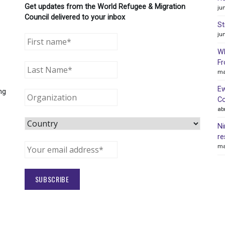
Get updates from the World Refugee & Migration
ju
Council delivered to your inbox
St
ju
WR
Fr
ma
Ew
ng
Co
ab
Ni
re
ma