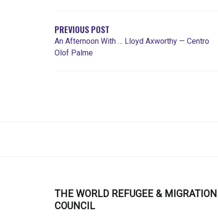
DE
ENTRADAS
PREVIOUS POST
An Afternoon With … Lloyd Axworthy — Centro
Olof Palme
THE WORLD REFUGEE & MIGRATION
COUNCIL