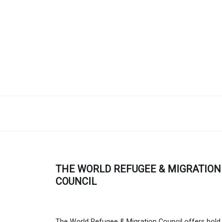
THE WORLD REFUGEE & MIGRATION
COUNCIL
The World Refugee & Migration Council offers bold