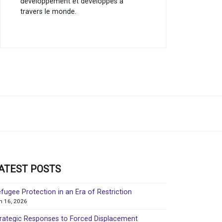
développement et développés à
travers le monde.
ATEST POSTS
fugee Protection in an Era of Restriction
in 16, 2026
rategic Responses to Forced Displacement