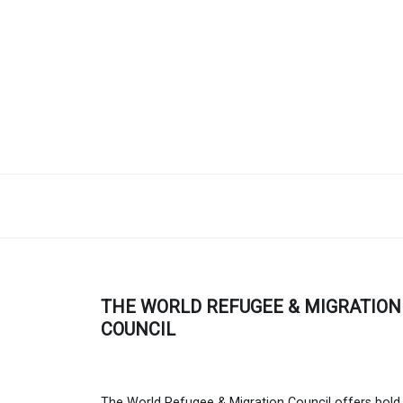
THE WORLD REFUGEE & MIGRATION
COUNCIL
The World Refugee & Migration Council offers bold