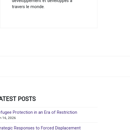
développement et développés à
travers le monde.
ATEST POSTS
fugee Protection in an Era of Restriction
in 16, 2026
rategic Responses to Forced Displacement