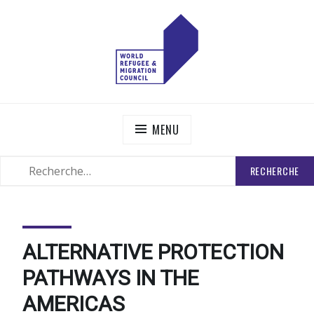
Skip
to
content
WORLD REFUGEE AND MIGRATION COUNCIL
Actions to Transform the Global Refugee and Migration
Systems
MENU
RECHERCHER
SEARCH
:
ALTERNATIVE PROTECTION
PATHWAYS IN THE
AMERICAS