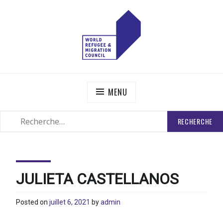
Skip
to
content
WORLD REFUGEE AND MIGRATION COUNCIL
Actions to Transform the Global Refugee and Migration
Systems
MENU
RECHERCHER
SEARCH
:
JULIETA CASTELLANOS
Posted on
juillet 6, 2021
by
admin