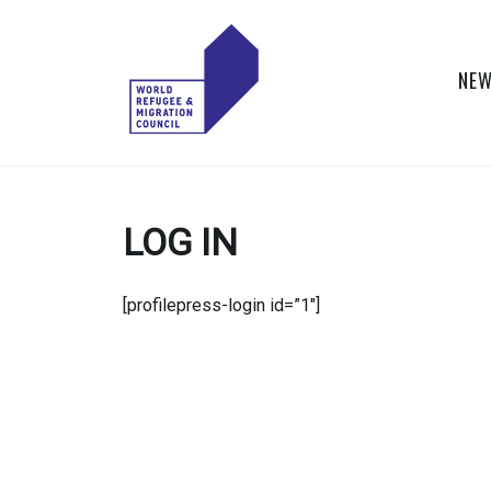
Skip
to
content
NEW
WORLD
Actions to Transform
the Global Refugee
REFUGEE
and Migration
LOG IN
Systems
AND
MIGRATION
[profilepress-login id=”1″]
COUNCIL