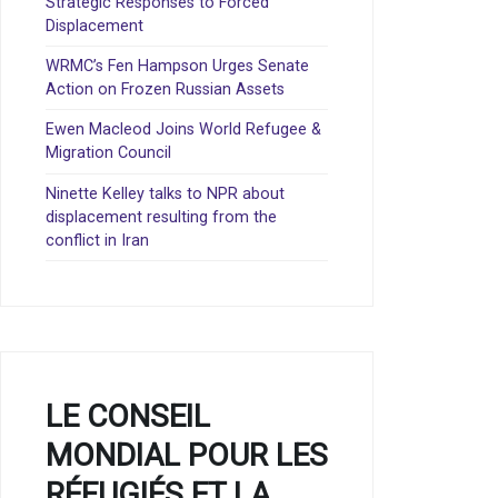
Strategic Responses to Forced
Displacement
WRMC’s Fen Hampson Urges Senate
Action on Frozen Russian Assets
Ewen Macleod Joins World Refugee &
Migration Council
Ninette Kelley talks to NPR about
displacement resulting from the
conflict in Iran
LE CONSEIL
MONDIAL POUR LES
RÉFUGIÉS ET LA