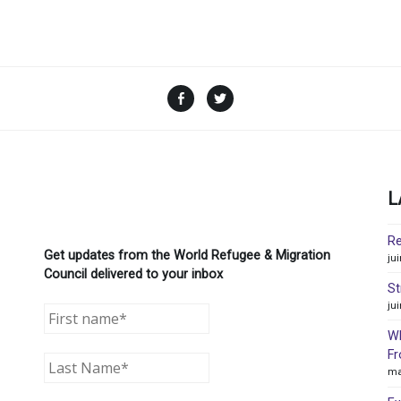
Facebook
Twitter
L
Re
Get updates from the World Refugee & Migration
ju
Council delivered to your inbox
St
ju
WR
Fr
ma