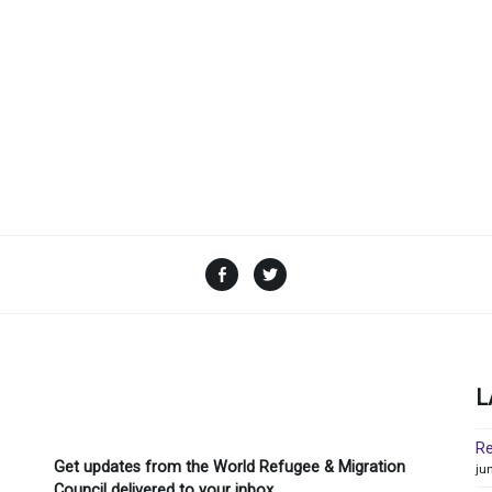
Facebook
Twitter
L
Re
Get updates from the World Refugee & Migration
ju
Council delivered to your inbox