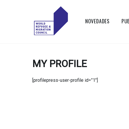
Skip
to
content
NOVEDADES
PU
WORLD
Actions to
Transform the
REFUGEE
Global Refugee
MY PROFILE
and Migration
AND
Systems
MIGRATION
[profilepress-user-profile id=”1″]
COUNCIL