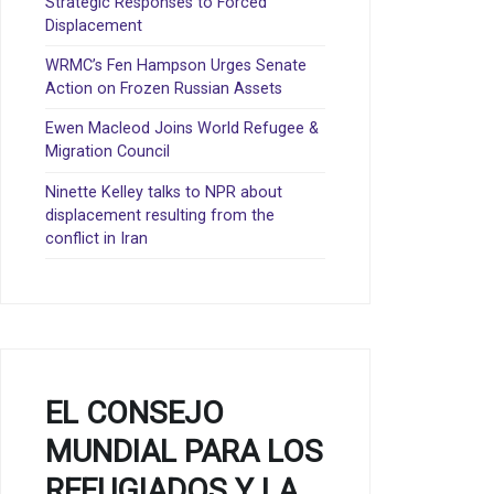
Strategic Responses to Forced
Displacement
WRMC’s Fen Hampson Urges Senate
Action on Frozen Russian Assets
Ewen Macleod Joins World Refugee &
Migration Council
Ninette Kelley talks to NPR about
displacement resulting from the
conflict in Iran
EL CONSEJO
MUNDIAL PARA LOS
REFUGIADOS Y LA