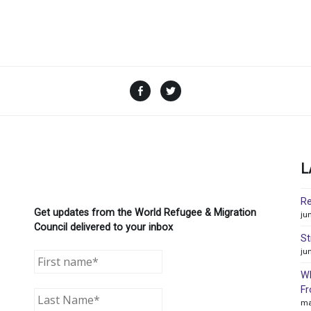
Facebook
Twitter
L
Re
Get updates from the World Refugee & Migration
ju
Council delivered to your inbox
St
ju
WR
Fr
ma